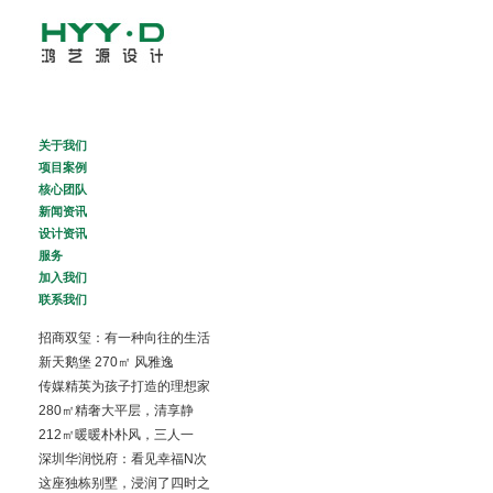
About Us
Project
关于我们
Creative Team
项目案例
News
核心团队
Design News
新闻资讯
Services
设计资讯
Join Us
服务
Contact Us
加入我们
联系我们
招商双玺：有一种向往的生活
新天鹅堡 270㎡ 风雅逸
传媒精英为孩子打造的理想家
280㎡精奢大平层，清享静
212㎡暖暖朴朴风，三人一
深圳华润悦府：看见幸福N次
这座独栋别墅，浸润了四时之