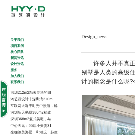
About Us
Design_news
Project
关于我们
Creative Team
项目案例
News
核心团队
Design News
新闻资讯
许多人并不真正了
Services
设计资讯
Join Us
服务
别墅是人类的高级
Contact Us
加入我们
计的概念是什么呢?
联系我们
深圳212m2精奢灵动的四
鸿艺源设计丨深圳湾210m
互联网大咖于时光中漫游，解
深圳新天鹅堡380m2精致
深圳368m2复式美宅，与
中心天元：95后小夫妻31
坐拥绝美海景，和潮玩一起住