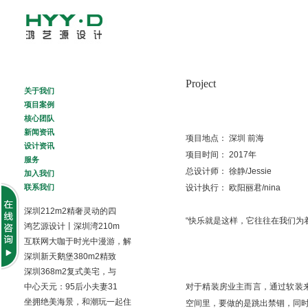
About Us
Project
Project
关于我们
Creative Team
项目案例
News
核心团队
Design News
新闻资讯
项目地点： 深圳 前海
Services
设计资讯
项目时间： 2017年
Join Us
服务
总设计师： 徐静/Jessie
Contact Us
加入我们
联系我们
设计执行： 欧阳丽君/nina
深圳212m2精奢灵动的四
“快乐就是这样，它往往在我们为
鸿艺源设计丨深圳湾210m
互联网大咖于时光中漫游，解
深圳新天鹅堡380m2精致
深圳368m2复式美宅，与
中心天元：95后小夫妻31
对于精装房业主而言，通过软装
坐拥绝美海景，和潮玩一起住
空间里，要做的是跳出禁锢，同