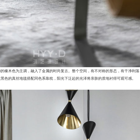
和的橡木色为主调，融入了金属的时尚复古。整个空间，有不对称的形态，有干净利落
灰黑色的真丝地毯搭配同色系靠枕，阳光下泛起的光泽将亲肤的质地衬得可观可感。