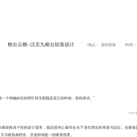
榕台云栖--汉京九榕台软装设计
/地点： 深圳前海 /时间： 
着一个明确的目的而忙得无暇顾及其它的时候，突然来访。”
——
来展现独具个性的设计需求，能还原内心最符合当下居住理念的审美与品位。在硬装
时又与硬装相呼应，呈现和谐统一的唯美境界。