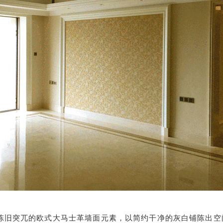
陈旧突兀的欧式大马士革墙面元素，以简约干净的灰白铺陈出空