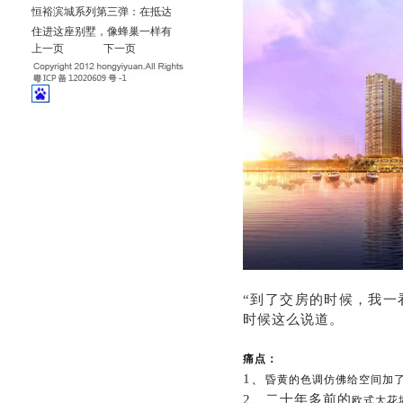
恒裕滨城系列第三弹：在抵达
住进这座别墅，像蜂巢一样有
上一页
下一页
“到了交房的时候，我一
时候这么说道。
痛点：
1、
昏黄的色调仿佛给空间加
2、二十年多前的
欧式大花