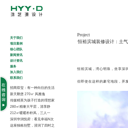
About Us
Project
Project
关于我们
恒裕滨城装修设计：土气
Creative Team
项目案例
News
核心团队
Design News
新闻资讯
Services
设计资讯
Join Us
服务
恒裕滨城，湾心明珠，坐享深
Contact Us
加入我们
联系我们
但即使在这样的豪宅地段，
开
招商双玺：有一种向往的生活
新天鹅堡 270㎡ 风雅逸
传媒精英为孩子打造的理想家
280㎡精奢大平层，清享静
212㎡暖暖朴朴风，三人一
深圳华润悦府：看见幸福N次
这座独栋别墅，浸润了四时之