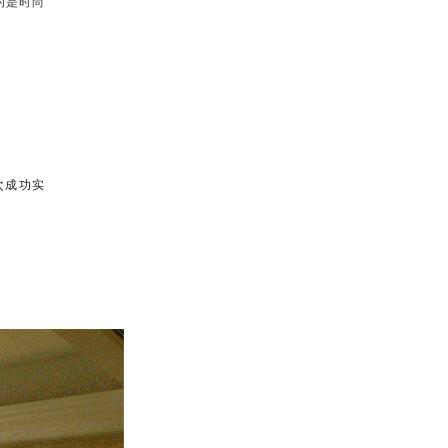
的是时尚
次成功实
”