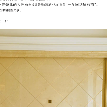
不差钱儿的大理石
“一夜回到解放前”。
电视背景墙
瞬间让人的审美
空间功能性欠缺
。
~
受一下