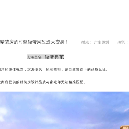
精装房的时髦轻奢风改造大变身！
/地点： 广东 深圳 /时间： 
轻奢典范
滨海美宅
圳湾的绝佳视野，滨海临风，绿意馥郁，是自然馈赠下的品质见证。
发商所提供的精装房设计品质与豪宅却无法精准匹配
。